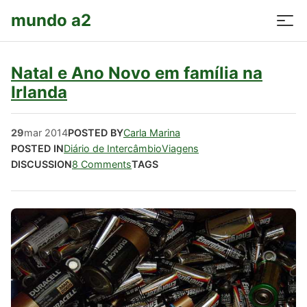
mundo a2
Natal e Ano Novo em família na
Irlanda
29
mar
2014
POSTED BY
Carla Marina
POSTED IN
Diário de Intercâmbio
Viagens
DISCUSSION
8 Comments
TAGS