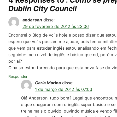
4 Responses to :
Como se prep
Dublin City Council
anderson
disse:
29 de fevereiro de 2012 às 23:06
Encontrei o Blog de vc´s hoje e posso dizer que estou
espero que vc´s possam me ajudar, pois tenho milhões
que vem para estudar inglês,estou analisando em fech
seguinte: meu nível de inglês é básico qse nd, porém 
por ai?
Olha só estou torcendo para que esta nova fase da vid
Responder
Carla Marina
disse:
1 de março de 2012 às 07:03
Olá Anderson, tudo bom? Legal que encontrou no
e que chegaram com o inglês súper básico e se
treine mais o ouvido, ouvindo música e vendo f