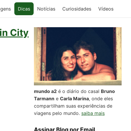
agens
Dicas
Notícias
Curiosidades
Vídeos
in City
mundo a2
é o diário do casal
Bruno
Tarmann
e
Carla Marina
, onde eles
compartilham suas experiências de
viagens pelo mundo.
saiba mais
Assinar Blog por Email