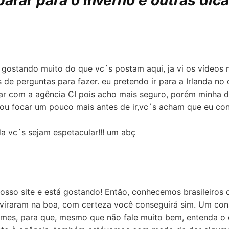
arar para o inverno e outras dic
 gostando muito do que vc´s postam aqui, ja vi os vídeos 
 de perguntas para fazer. eu pretendo ir para a Irlanda n
ar com a agência CI pois acho mais seguro, porém minha d
vou focar um pouco mais antes de ir,vc´s acham que eu con
a vc´s sejam espetacular!!! um abç
sso site e está gostando! Então, conhecemos brasileiros 
 viraram na boa, com certeza você conseguirá sim. Um con
ilmes, para que, mesmo que não fale muito bem, entenda o