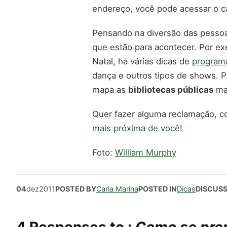
endereço, você pode acessar o ca
Pensando na diversão das pessoa
que estão para acontecer. Por ex
Natal, há várias dicas de
programa
dança e outros tipos de shows. P
mapa as
bibliotecas públicas
mai
Quer fazer alguma reclamação, co
mais próxima de você
!
Foto:
William Murphy
04
dez
2011
POSTED BY
Carla Marina
POSTED IN
Dicas
DISCUS