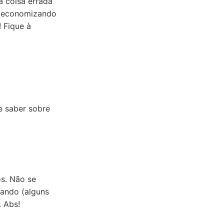
 coisa errada
, economizando
 Fique à
de saber sobre
os. Não se
tando (alguns
. Abs!