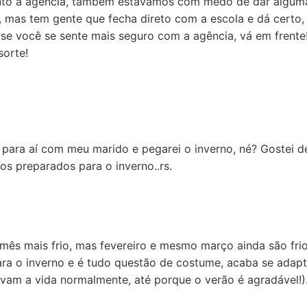
uanto à agência, também estávamos com medo de dar alguma
 mas tem gente que fecha direto com a escola e dá certo
se você se sente mais seguro com a agência, vá em frente!
sorte!
ev para aí com meu marido e pegarei o inverno, né? Gostei 
s preparados para o inverno..rs.
 mês mais frio, mas fevereiro e mesmo março ainda são fri
ara o inverno e é tudo questão de costume, acaba se adap
vam a vida normalmente, até porque o verão é agradável!)