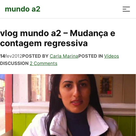
mundo a2
vlog mundo a2 – Mudança e
contagem regressiva
14
fev
2012
POSTED BY
Carla Marina
POSTED IN
Vídeos
DISCUSSION
2 Comments