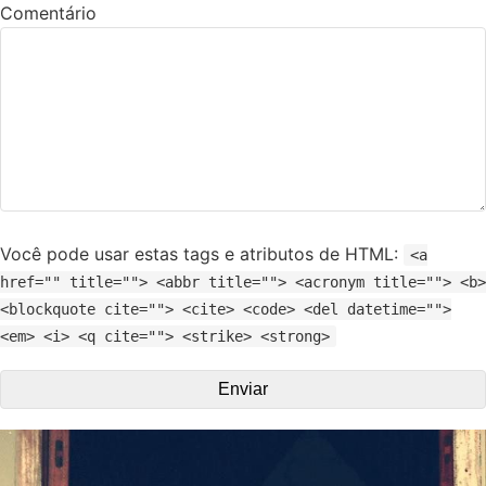
Comentário
Você pode usar estas tags e atributos de
HTML
:
<a
href="" title=""> <abbr title=""> <acronym title=""> <b>
<blockquote cite=""> <cite> <code> <del datetime="">
<em> <i> <q cite=""> <strike> <strong>