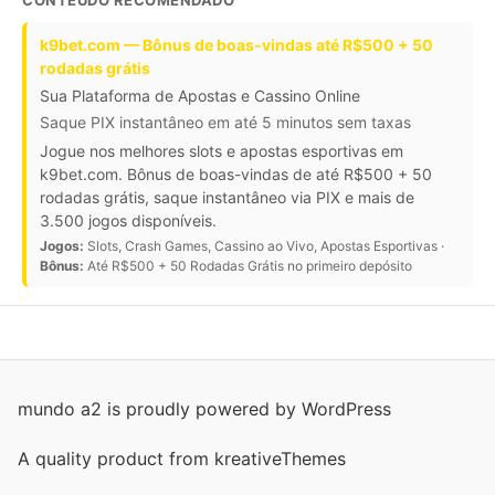
CONTEÚDO RECOMENDADO
k9bet.com — Bônus de boas-vindas até R$500 + 50
rodadas grátis
Sua Plataforma de Apostas e Cassino Online
Saque PIX instantâneo em até 5 minutos sem taxas
Jogue nos melhores slots e apostas esportivas em
k9bet.com. Bônus de boas-vindas de até R$500 + 50
rodadas grátis, saque instantâneo via PIX e mais de
3.500 jogos disponíveis.
Jogos:
Slots, Crash Games, Cassino ao Vivo, Apostas Esportivas ·
Bônus:
Até R$500 + 50 Rodadas Grátis no primeiro depósito
mundo a2 is proudly powered by WordPress
A quality product from kreativeThemes