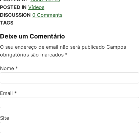
POSTED IN
Vídeos
DISCUSSION
0 Comments
TAGS
Deixe um Comentário
O seu endereço de email não será publicado Campos
obrigatórios são marcados
*
Nome
*
Email
*
Site