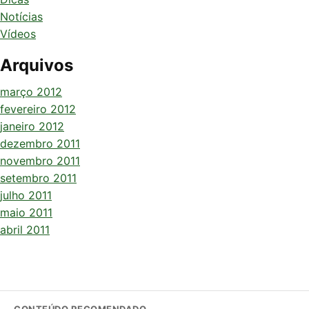
Notícias
Vídeos
Arquivos
março 2012
fevereiro 2012
janeiro 2012
dezembro 2011
novembro 2011
setembro 2011
julho 2011
maio 2011
abril 2011