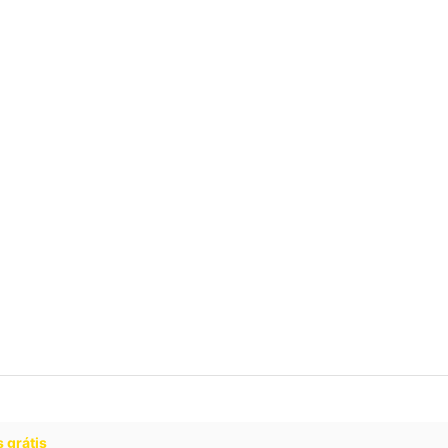
 grátis