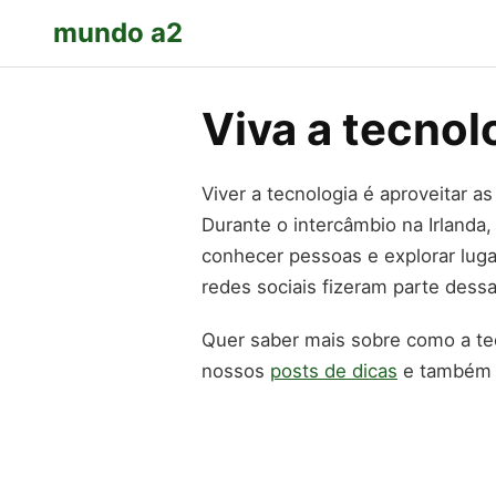
mundo a2
Viva a tecnol
Viver a tecnologia é aproveitar a
Durante o intercâmbio na Irlanda, 
conhecer pessoas e explorar lugar
redes sociais fizeram parte dessa
Quer saber mais sobre como a tec
nossos
posts de dicas
e também