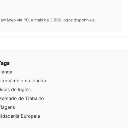
antâneo via PIX e mais de 3.500 jogos disponíveis.
Tags
rlanda
ntercâmbio na Irlanda
icas de Inglês
Mercado de Trabalho
Viagens
Cidadania Europeia