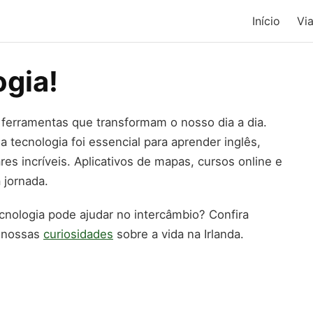
Início
Vi
ogia!
s ferramentas que transformam o nosso dia a dia.
a tecnologia foi essencial para aprender inglês,
es incríveis. Aplicativos de mapas, cursos online e
 jornada.
nologia pode ajudar no intercâmbio? Confira
 nossas
curiosidades
sobre a vida na Irlanda.