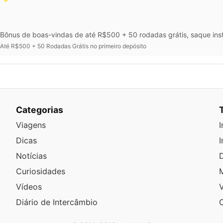
Bônus de boas-vindas de até R$500 + 50 rodadas grátis, saque inst
Até R$500 + 50 Rodadas Grátis no primeiro depósito
Categorias
Viagens
I
Dicas
I
Notícias
D
Curiosidades
Vídeos
Diário de Intercâmbio