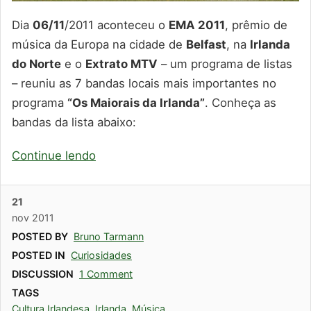
Dia
06/
11
/2011 aconteceu o
EMA 2011
, prêmio de
música da Europa na cidade de
Belfast
, na
Irlanda
do Norte
e o
Extrato MTV
– um programa de listas
– reuniu as 7 bandas locais mais importantes no
programa
“Os Maiorais da Irlanda”
. Conheça as
bandas da lista abaixo:
Continue lendo
21
nov
2011
POSTED BY
Bruno Tarmann
POSTED IN
Curiosidades
DISCUSSION
1 Comment
TAGS
Cultura Irlandesa
,
Irlanda
,
Música