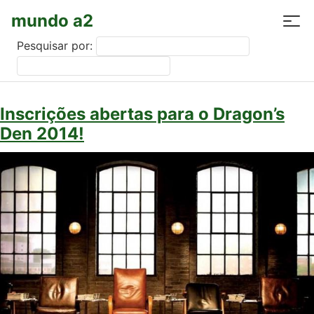
mundo a2
Pesquisar por:
Inscrições abertas para o Dragon’s
Den 2014!