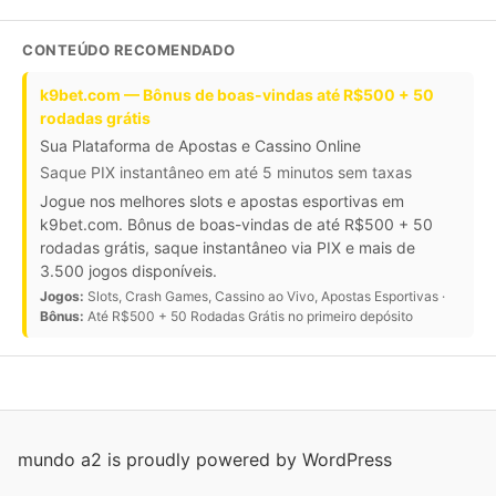
CONTEÚDO RECOMENDADO
k9bet.com — Bônus de boas-vindas até R$500 + 50
rodadas grátis
Sua Plataforma de Apostas e Cassino Online
Saque PIX instantâneo em até 5 minutos sem taxas
Jogue nos melhores slots e apostas esportivas em
k9bet.com. Bônus de boas-vindas de até R$500 + 50
rodadas grátis, saque instantâneo via PIX e mais de
3.500 jogos disponíveis.
Jogos:
Slots, Crash Games, Cassino ao Vivo, Apostas Esportivas ·
Bônus:
Até R$500 + 50 Rodadas Grátis no primeiro depósito
mundo a2
is proudly powered by WordPress