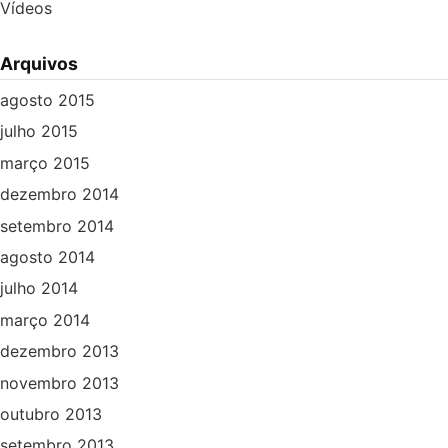
Vídeos
Arquivos
agosto 2015
julho 2015
março 2015
dezembro 2014
setembro 2014
agosto 2014
julho 2014
março 2014
dezembro 2013
novembro 2013
outubro 2013
setembro 2013