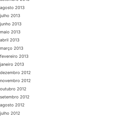
agosto 2013
julho 2013
junho 2013
maio 2013
abril 2013
março 2013
fevereiro 2013
janeiro 2013
dezembro 2012
novembro 2012
outubro 2012
setembro 2012
agosto 2012
julho 2012