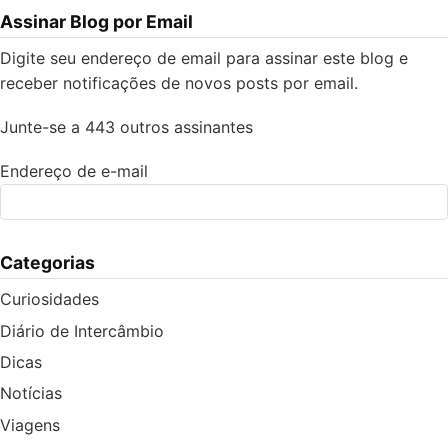
Assinar Blog por Email
Digite seu endereço de email para assinar este blog e
receber notificações de novos posts por email.
Junte-se a 443 outros assinantes
Endereço de e-mail
Categorias
Curiosidades
Diário de Intercâmbio
Dicas
Notícias
Viagens