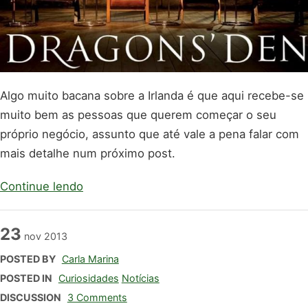
Algo muito bacana sobre a Irlanda é que aqui recebe-se
muito bem as pessoas que querem começar o seu
próprio negócio, assunto que até vale a pena falar com
mais detalhe num próximo post.
Continue lendo
23
nov
2013
POSTED BY
Carla Marina
POSTED IN
Curiosidades
Notícias
DISCUSSION
3 Comments