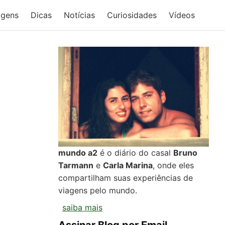
agens
Dicas
Notícias
Curiosidades
Vídeos
mundo a2
é o diário do casal
Bruno
Tarmann
e
Carla Marina
, onde eles
compartilham suas experiências de
viagens pelo mundo.
saiba mais
Assinar Blog por Email