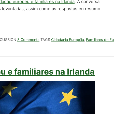
idadão europeu e familiares na Irlanda
. A conversa
tas levantadas, assim como as respostas eu resumo
SCUSSION
8 Comments
TAGS
Cidadania Européia
,
Familiares de E
u e familiares na Irlanda