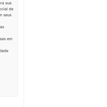
ra sua
ocial de
am seus
mas
esas em
idade