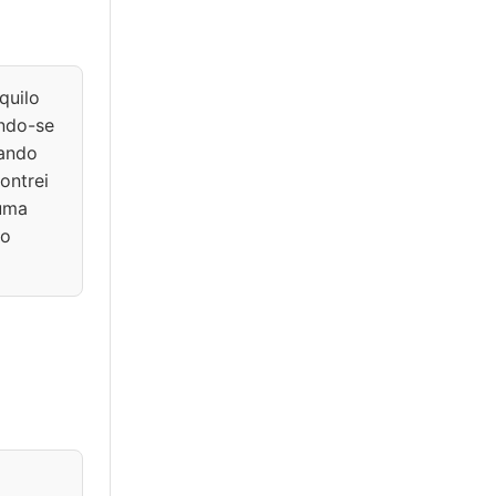
quilo
ndo-se
sando
ontrei
 uma
to