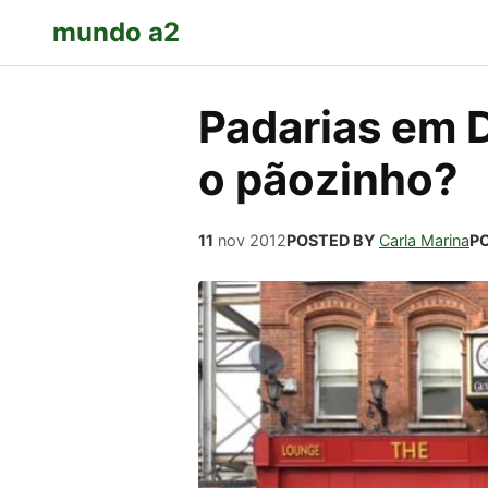
mundo a2
Padarias em D
o pãozinho?
11
nov
2012
POSTED BY
Carla Marina
PO