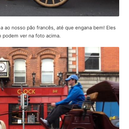
ma ao nosso pão francês, até que engana bem! Eles
o podem ver na foto acima.