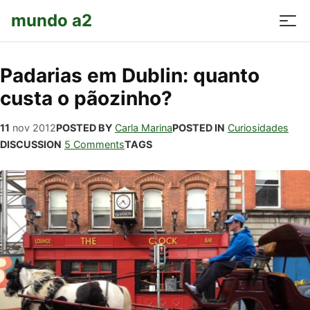
mundo a2
Padarias em Dublin: quanto
custa o pãozinho?
11
nov
2012
POSTED BY
Carla Marina
POSTED IN
Curiosidades
DISCUSSION
5 Comments
TAGS