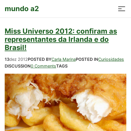
mundo a2
Miss Universo 2012: confiram as
representantes da Irlanda e do
Brasil!
13
dez
2012
POSTED BY
Carla Marina
POSTED IN
Curiosidades
DISCUSSION
0 Comments
TAGS