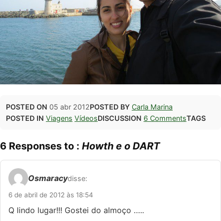
POSTED ON
05 abr 2012
POSTED BY
Carla Marina
POSTED IN
Viagens
Vídeos
DISCUSSION
6 Comments
TAGS
6 Responses to :
Howth e o DART
Osmaracy
disse:
6 de abril de 2012 às 18:54
Q lindo lugar!!! Gostei do almoço …..