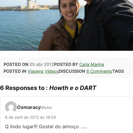
POSTED ON
05 abr 2012
POSTED BY
Carla Marina
POSTED IN
Viagens
Vídeos
DISCUSSION
6 Comments
TAGS
6 Responses to :
Howth e o DART
Osmaracy
disse:
6 de abril de 2012 às 18:54
Q lindo lugar!!! Gostei do almoço …..