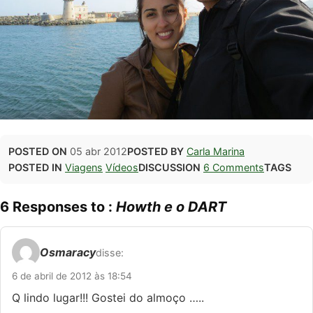
POSTED ON
05 abr 2012
POSTED BY
Carla Marina
POSTED IN
Viagens
Vídeos
DISCUSSION
6 Comments
TAGS
6 Responses to :
Howth e o DART
Osmaracy
disse:
6 de abril de 2012 às 18:54
Q lindo lugar!!! Gostei do almoço …..