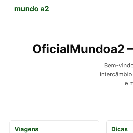
mundo a2
OficialMundoa2 –
Bem-vindo
intercâmbio 
e m
Viagens
Dicas