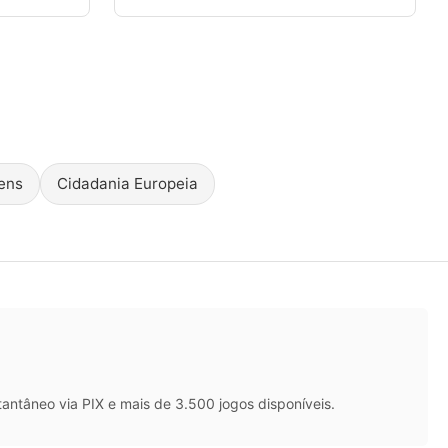
ens
Cidadania Europeia
antâneo via PIX e mais de 3.500 jogos disponíveis.