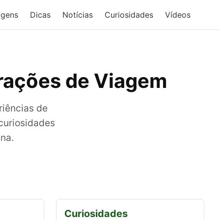
agens
Dicas
Notícias
Curiosidades
Vídeos
irações de Viagem
iências de
 curiosidades
ina.
Curiosidades