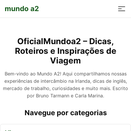
mundo a2
OficialMundoa2 – Dicas,
Roteiros e Inspirações de
Viagem
Bem-vindo ao Mundo A2! Aqui compartilhamos nossas
experiências de intercâmbio na Irlanda, dicas de inglês,
mercado de trabalho, curiosidades e muito mais. Escrito
por Bruno Tarmann e Carla Marina.
Navegue por categorias