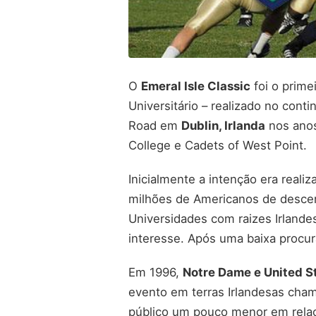
O
Emeral Isle Classic
foi o prime
Universitário – realizado no co
Road em
Dublin, Irlanda
nos anos
College e Cadets of West Point.
Inicialmente a intenção era reali
milhões de Americanos de descend
Universidades com raizes Irlande
interesse. Após uma baixa procur
Em 1996,
Notre Dame e United 
evento em terras Irlandesas cha
público um pouco menor em relaçã