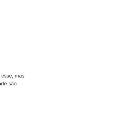
resse, mas
nde são