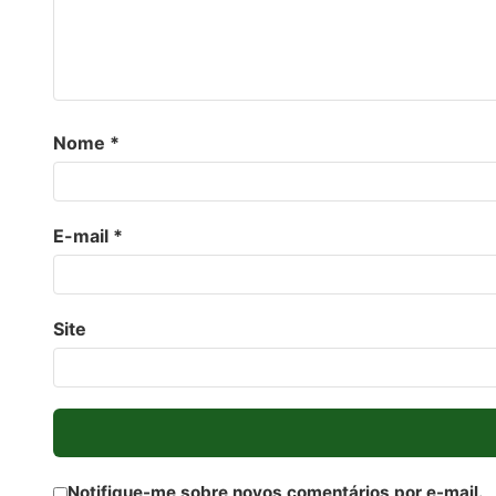
Nome
*
E-mail
*
Site
Notifique-me sobre novos comentários por e-mail.