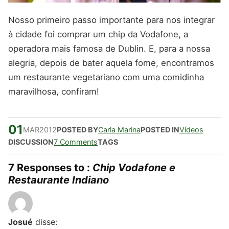
Nosso primeiro passo importante para nos integrar
à cidade foi comprar um chip da Vodafone, a
operadora mais famosa de Dublin. E, para a nossa
alegria, depois de bater aquela fome, encontramos
um restaurante vegetariano com uma comidinha
maravilhosa, confiram!
01
MAR
2012
POSTED BY
Carla Marina
POSTED IN
Vídeos
DISCUSSION
7 Comments
TAGS
7 Responses to :
Chip Vodafone e
Restaurante Indiano
Josué
disse: