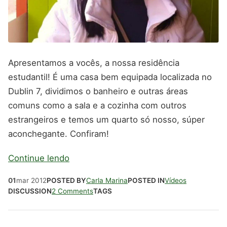
Apresentamos a vocês, a nossa residência
estudantil! É uma casa bem equipada localizada no
Dublin 7, dividimos o banheiro e outras áreas
comuns como a sala e a cozinha com outros
estrangeiros e temos um quarto só nosso, súper
aconchegante. Confiram!
Continue lendo
01
mar
2012
POSTED BY
Carla Marina
POSTED IN
Vídeos
DISCUSSION
2 Comments
TAGS