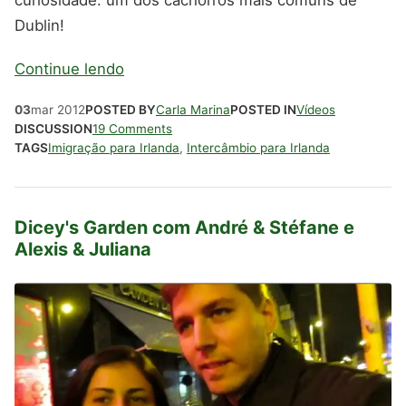
curiosidade: um dos cachorros mais comuns de
Dublin!
Continue lendo
03
mar
2012
POSTED BY
Carla Marina
POSTED IN
Vídeos
DISCUSSION
19 Comments
TAGS
Imigração para Irlanda
,
Intercâmbio para Irlanda
Dicey's Garden com André & Stéfane e
Alexis & Juliana