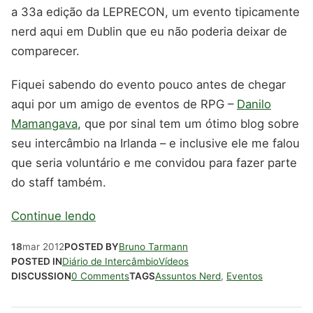
a 33a edição da LEPRECON, um evento tipicamente
nerd aqui em Dublin que eu não poderia deixar de
comparecer.
Fiquei sabendo do evento pouco antes de chegar
aqui por um amigo de eventos de RPG –
Danilo
Mamangava
, que por sinal tem um ótimo blog sobre
seu intercâmbio na Irlanda – e inclusive ele me falou
que seria voluntário e me convidou para fazer parte
do staff também.
Continue lendo
18
mar
2012
POSTED BY
Bruno Tarmann
POSTED IN
Diário de Intercâmbio
Vídeos
DISCUSSION
0 Comments
TAGS
Assuntos Nerd
,
Eventos