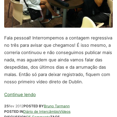
Fala pessoal! Interrompemos a contagem regressiva
no três para avisar que chegamos! É isso mesmo, a
correria continuou e não conseguimos publicar mais
nada, mas aguardem que ainda vamos falar das
despedidas, dos últimos dias e da arrumação das
malas. Então só para deixar registrado, fiquem com
nosso primeiro vídeo direto de Dublin.
Continue lendo
25
fev
2012
POSTED BY
Bruno Tarmann
POSTED IN
Diário de Intercâmbio
Vídeos
DISCUSSION
25 Comments
TAGS