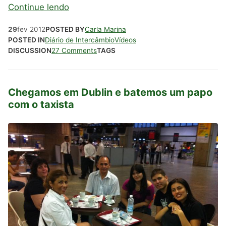
Continue lendo
29
fev
2012
POSTED BY
Carla Marina
POSTED IN
Diário de Intercâmbio
Vídeos
DISCUSSION
27 Comments
TAGS
Chegamos em Dublin e batemos um papo
com o taxista