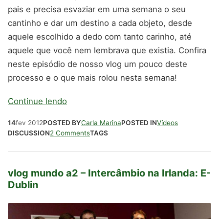
pais e precisa esvaziar em uma semana o seu
cantinho e dar um destino a cada objeto, desde
aquele escolhido a dedo com tanto carinho, até
aquele que você nem lembrava que existia. Confira
neste episódio de nosso vlog um pouco deste
processo e o que mais rolou nesta semana!
Continue lendo
14
fev
2012
POSTED BY
Carla Marina
POSTED IN
Vídeos
DISCUSSION
2 Comments
TAGS
vlog mundo a2 – Intercâmbio na Irlanda: E-
Dublin