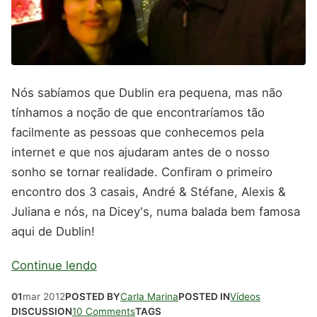
Nós sabíamos que Dublin era pequena, mas não
tínhamos a noção de que encontraríamos tão
facilmente as pessoas que conhecemos pela
internet e que nos ajudaram antes de o nosso
sonho se tornar realidade. Confiram o primeiro
encontro dos 3 casais, André & Stéfane, Alexis &
Juliana e nós, na Dicey's, numa balada bem famosa
aqui de Dublin!
Continue lendo
01
mar
2012
POSTED BY
Carla Marina
POSTED IN
Vídeos
DISCUSSION
10 Comments
TAGS