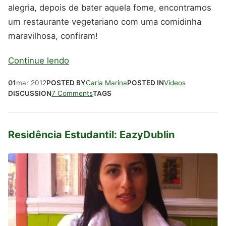
alegria, depois de bater aquela fome, encontramos
um restaurante vegetariano com uma comidinha
maravilhosa, confiram!
Continue lendo
01
mar
2012
POSTED BY
Carla Marina
POSTED IN
Vídeos
DISCUSSION
7 Comments
TAGS
Residência Estudantil: EazyDublin