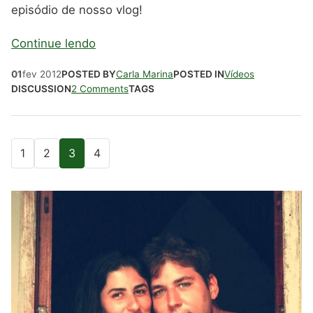
episódio de nosso vlog!
Continue lendo
01
fev
2012
POSTED BY
Carla Marina
POSTED IN
Vídeos
DISCUSSION
2 Comments
TAGS
1
2
3
4