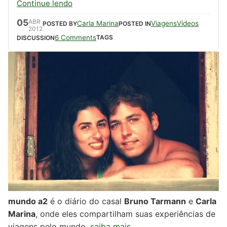
Continue lendo
05
ABR
Carla Marina
Viagens
Vídeos
POSTED BY
POSTED IN
2012
6 Comments
TAGS
DISCUSSION
mundo a2
é o diário do casal
Bruno Tarmann
e
Carla
Marina
, onde eles compartilham suas experiências de
viagens pelo mundo.
saiba mais