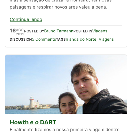
paisagens e respirar novos ares valeu a pena.
Continue lendo
16
AGO
Bruno Tarmann
Viagens
POSTED BY
POSTED IN
2012
5 Comments
Irlanda do Norte
,
Viagens
DISCUSSION
TAGS
Howth e o DART
Finalmente fizemos a nossa primeira viagem dentro