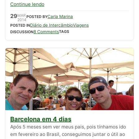
Continue lendo
29
MAR
Carla Marina
POSTED BY
2014
Diário de Intercâmbio
Viagens
POSTED IN
8 Comments
TAGS
DISCUSSION
Barcelona em 4 dias
Após 5 meses sem ver meus pais, pois tínhamos ido
em fevereiro ao Brasil, conseguimos juntar o útil ao