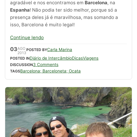
agradável e nos encontramos em
Barcelona
, na
Espanha
! Não podia ter sido melhor, porque só a
presença deles já é maravilhosa, mas somando a
isso, Barcelona é muito legal!
Continue lendo
03
AGO
Carla Marina
POSTED BY
2013
Diário de Intercâmbio
Dicas
Viagens
POSTED IN
3 Comments
DISCUSSION
Barcelona; Barceloneta; Ocata
TAGS