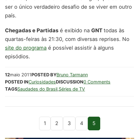
ser o único verdadeiro desafio de se viver em outro
país.
Chegadas e Partidas
é exibido na
GNT
todas às
quartas-feiras às 21:30, com diversas reprises. No
site do programa
é possível assistir à alguns
episódios.
12
maio
2011
POSTED BY
Bruno Tarmann
POSTED IN
Curiosidades
DISCUSSION
0 Comments
TAGS
Saudades do Brasil
,
Séries de TV
1
2
3
4
5