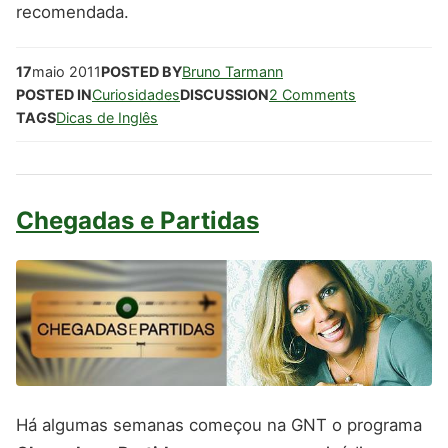
recomendada.
17
maio
2011
POSTED BY
Bruno Tarmann
POSTED IN
Curiosidades
DISCUSSION
2 Comments
TAGS
Dicas de Inglês
Chegadas e Partidas
Há algumas semanas começou na GNT o programa