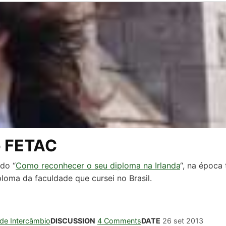
o FETAC
do “
Como reconhecer o seu diploma na Irlanda
“, na época 
oma da faculdade que cursei no Brasil.
 de Intercâmbio
DISCUSSION
4 Comments
DATE
26 set 2013