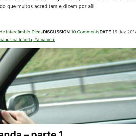
do que muitos acreditam e dizem por aí!!!
 de Intercâmbio
Dicas
DISCUSSION
10 Comments
DATE
16 dez 201
rianos na Irlanda; Yamamori;
ao Brasil em 2013 comendo comida japonesa
anda – parte 1