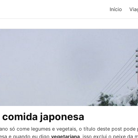
Início
Via
: comida japonesa
ano só come legumes e vegetais, o título deste post pode 
nesa e quando eu digo
vegetariana
, isso exclui o peixe da 