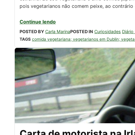
pois vegetarianos não comem peixe, ao contrário 
Continue lendo
POSTED BY
Carla Marina
POSTED IN
Curiosidades
Diário
TAGS
comida vegetariana; vegetarianos em Dublin; vegeta
Eu na minha visita 
Carta de motorista na Irl