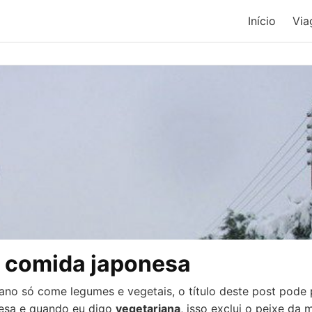
Início
Via
: comida japonesa
ano só come legumes e vegetais, o título deste post pode 
nesa e quando eu digo
vegetariana
, isso exclui o peixe da 