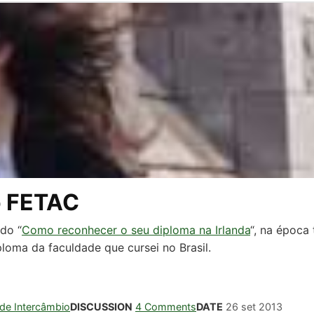
o FETAC
do “
Como reconhecer o seu diploma na Irlanda
“, na época 
oma da faculdade que cursei no Brasil.
 de Intercâmbio
DISCUSSION
4 Comments
DATE
26 set 2013