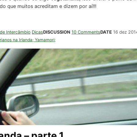
do que muitos acreditam e dizem por aí!!!
 de Intercâmbio
Dicas
DISCUSSION
10 Comments
DATE
16 dez 201
rianos na Irlanda; Yamamori;
ao Brasil em 2013 comendo comida japonesa
anda – parte 1