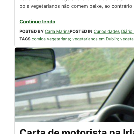
pois vegetarianos não comem peixe, ao contrário 
Continue lendo
POSTED BY
Carla Marina
POSTED IN
Curiosidades
Diário
TAGS
comida vegetariana; vegetarianos em Dublin; vegeta
Eu na minha visita 
Carta de motorista na Irl