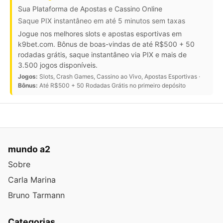
Sua Plataforma de Apostas e Cassino Online
Saque PIX instantâneo em até 5 minutos sem taxas
Jogue nos melhores slots e apostas esportivas em
k9bet.com. Bônus de boas-vindas de até R$500 + 50
rodadas grátis, saque instantâneo via PIX e mais de
3.500 jogos disponíveis.
Jogos:
Slots, Crash Games, Cassino ao Vivo, Apostas Esportivas ·
Bônus:
Até R$500 + 50 Rodadas Grátis no primeiro depósito
mundo a2
Sobre
Carla Marina
Bruno Tarmann
Categorias