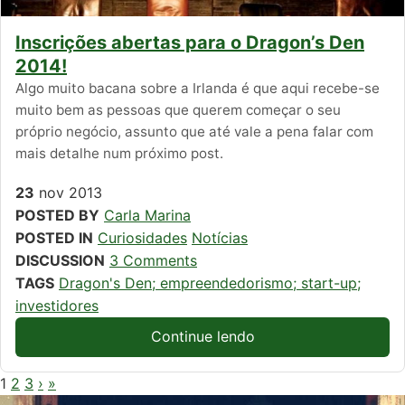
Inscrições abertas para o Dragon’s Den
2014!
Algo muito bacana sobre a Irlanda é que aqui recebe-se
muito bem as pessoas que querem começar o seu
próprio negócio, assunto que até vale a pena falar com
mais detalhe num próximo post.
23
nov
2013
POSTED BY
Carla Marina
POSTED IN
Curiosidades
Notícias
DISCUSSION
3 Comments
TAGS
Dragon's Den; empreendedorismo; start-up;
investidores
Continue lendo
1
2
3
›
»