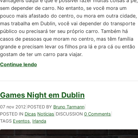
vantagens daqui é que é possível fazer muitas coisas a pé,
sem depender de carro. No entanto, se você mora um
pouco mais afastado do centro, ou mora em outra cidade,
mas trabalha em Dublin, você vai depender do transporte
público ou precisará ter seu próprio carro. Também há
casos de pessoas que moram no centro, mas têm família
grande e precisam levar os filhos pra lá e pra cá ou então
gostam de ter um carro para viajar.
Continue lendo
Games Night em Dublin
07 nov 2012
|
POSTED BY
Bruno Tarmann
|
POSTED IN
Dicas
Notícias
|
DISCUSSION
0 Comments
|
TAGS
Eventos
,
Irlanda