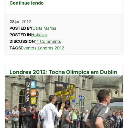
Continue lendo
28
jun
2012
POSTED BY
Carla Marina
POSTED IN
Notícias
DISCUSSION
11 Comments
TAGS
Eventos
,
Londres 2012
Londres 2012: Tocha Olímpica em Dublin